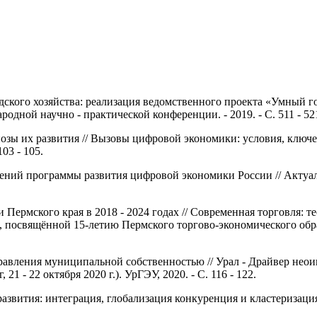
дского хозяйства: реализация ведомственного проекта «Умный г
дной научно - практической конференции. - 2019. - С. 511 - 52
озы их развития // Вызовы цифровой экономики: условия, ключе
03 - 105.
ений программы развития цифровой экономики России // Актуа
ермского края в 2018 - 2024 годах // Современная торговля: т
 посвящённой 15-летию Пермского торгово-экономического обра
равления муниципальной собственностью // Урал - Драйвер неои
 - 22 октября 2020 г.). УрГЭУ, 2020. - С. 116 - 122.
вития: интеграция, глобализация конкуренция и кластеризация г