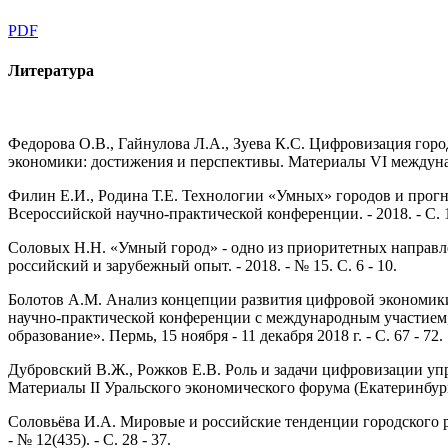
PDF
Литература
Федорова О.В., Гайнулова Л.А., Зуева К.С. Цифровизация горо
экономики: достижения и перспективы. Материалы VI междунаро
Филин Е.И., Родина Т.Е. Технологии «Умных» городов и прогн
Всероссийской научно-практической конференции. - 2018. - С. 1
Соловых Н.Н. «Умный город» - одно из приоритетных направл
российский и зарубежный опыт. - 2018. - № 15. С. 6 - 10.
Болотов А.М. Анализ концепции развития цифровой экономики П
научно-практической конференции с международным участием,
образование». Пермь, 15 ноября - 11 декабря 2018 г. - С. 67 - 72.
Дубровский В.Ж., Рожков Е.В. Роль и задачи цифровизации уп
Материалы II Уральского экономического форума (Екатеринбург, 21
Соловьёва И.А. Мировые и российские тенденции городского раз
- № 12(435). - С. 28 - 37.