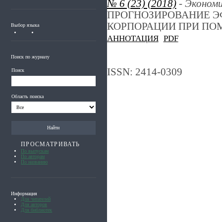
№ 6 (23) (2018)
- Эконом
ПРОГНОЗИРОВАНИЕ Э
КОРПОРАЦИИ ПРИ П
Выбор языка
АННОТАЦИЯ
PDF
Поиск по журналу
ISSN: 2414-0309
Поиск
Область поиска
ПРОСМАТРИВАТЬ
По выпускам
По авторам
По названию
Информация
Для читателей
Для авторов
Для библиотек