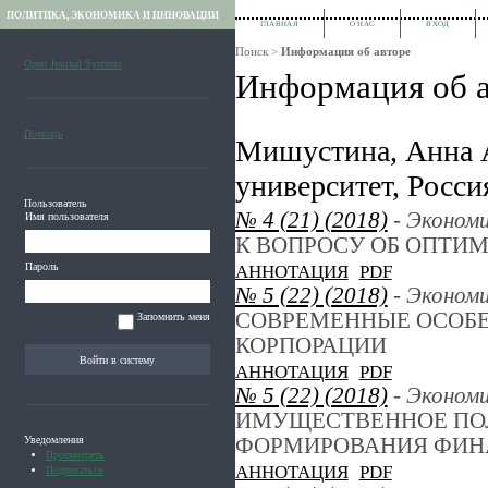
ПОЛИТИКА, ЭКОНОМИКА И ИННОВАЦИИ
ГЛАВНАЯ
О НАС
ВХОД
Поиск
>
Информация об авторе
Open Journal Systems
Информация об а
Помощь
Мишустина, Анна А
университет, Росси
Пользователь
№ 4 (21) (2018)
- Эконом
Имя пользователя
К ВОПРОСУ ОБ ОПТИ
Пароль
АННОТАЦИЯ
PDF
№ 5 (22) (2018)
- Эконом
СОВРЕМЕННЫЕ ОСОБ
Запомнить меня
КОРПОРАЦИИ
АННОТАЦИЯ
PDF
№ 5 (22) (2018)
- Эконом
ИМУЩЕСТВЕННОЕ ПО
ФОРМИРОВАНИЯ ФИН
Уведомления
Просмотреть
АННОТАЦИЯ
PDF
Подписаться