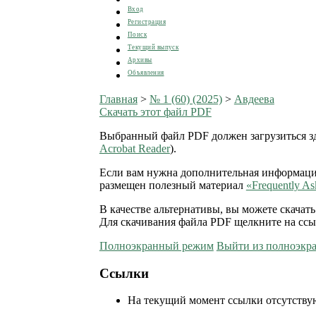
Вход
Регистрация
Поиск
Текущий выпуск
Архивы
Объявления
Главная
>
№ 1 (60) (2025)
>
Авдеева
Скачать этот файл PDF
Выбранный файл PDF должен загрузиться зде
Acrobat Reader
).
Если вам нужна дополнительная информация о
размещен полезный материал
«Frequently As
В качестве альтернативы, вы можете скача
Для скачивания файла PDF щелкните на ссы
Полноэкранный режим
Выйти из полноэкр
Ссылки
На текущий момент ссылки отсутству