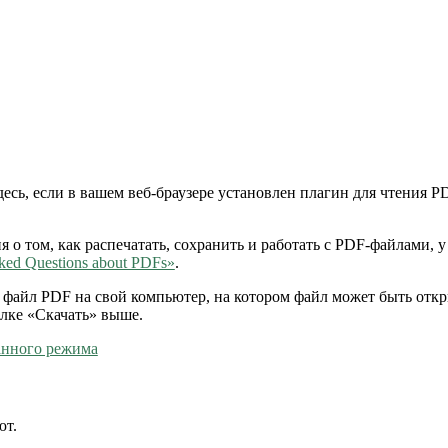
сь, если в вашем веб-браузере установлен плагин для чтения P
 том, как распечатать, сохранить и работать с PDF-файлами, у и
ked Questions about PDFs»
.
ть файл PDF на свой компьютер, на котором файл может быть от
лке «Скачать» выше.
анного режима
ют.