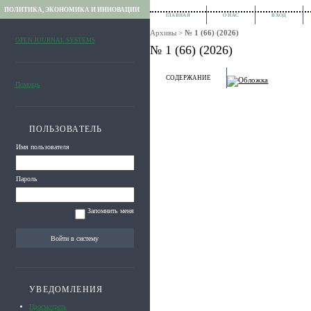
ПОЛИТИКА, ЭКОНОМИКА И ИННОВАЦИИ
ГЛАВНАЯ
О НАС
ВХОД
Архивы
>
№ 1 (66) (2026)
OPEN JOURNAL SYSTEMS
№ 1 (66) (2026)
СОДЕРЖАНИЕ
Помощь
ПОЛЬЗОВАТЕЛЬ
Имя пользователя
Пароль
Запомнить меня
УВЕДОМЛЕНИЯ
Просмотреть